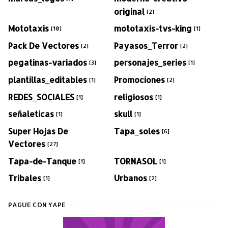
original
[2]
Mototaxis
mototaxis-tvs-king
[10]
[1]
Pack De Vectores
Payasos_Terror
[2]
[2]
pegatinas-variados
personajes_series
[3]
[1]
plantillas_editables
Promociones
[1]
[2]
REDES_SOCIALES
religiosos
[1]
[1]
señaleticas
skull
[1]
[1]
Super Hojas De
Tapa_soles
[6]
Vectores
[27]
Tapa-de-Tanque
TORNASOL
[1]
[1]
Tribales
Urbanos
[1]
[2]
PAGUE CON YAPE