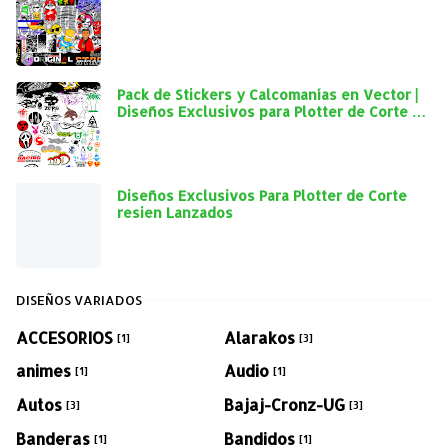
Pack de Stickers y Calcomanías en Vector |
Diseños Exclusivos para Plotter de Corte y
Personalización Automotriz
Diseños Exclusivos Para Plotter de Corte
resien Lanzados
DISEÑOS VARIADOS
ACCESORIOS
Alarakos
[1]
[3]
animes
Audio
[1]
[1]
Autos
Bajaj-Cronz-UG
[3]
[3]
Banderas
Bandidos
[1]
[1]