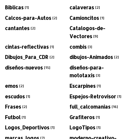
Biblicas
calaveras
[1]
[2]
Calcos-para-Autos
Camioncitos
[2]
[1]
cantantes
Catalogos-de-
[2]
Vectores
[9]
cintas-reflectivas
combis
[1]
[3]
Dibujos_Para_CDR
dibujos-Animados
[2]
[2]
diseños-nuevos
diseños-para-
[15]
mototaxis
[3]
emos
Escarpines
[2]
[1]
escudos
Espejos-Retrovisor
[1]
[1]
Frases
full_calcomanias
[2]
[16]
Futbol
Grafiteros
[1]
[1]
Logos_Deportivos
LogoTipos
[1]
[1]
marcas_logos
moderno-creativo-
[7]