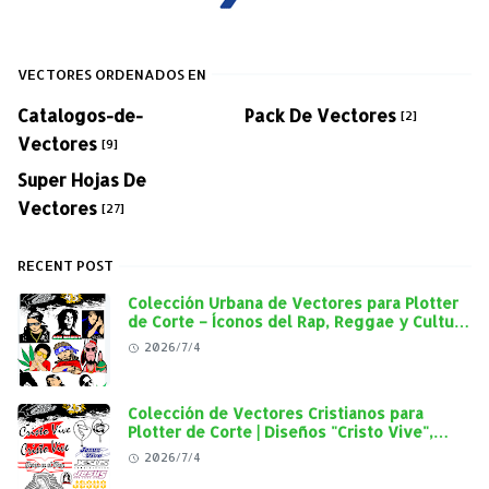
VECTORES ORDENADOS EN
Catalogos-de-
Pack De Vectores
[2]
Vectores
[9]
Super Hojas De
Vectores
[27]
RECENT POST
Colección Urbana de Vectores para Plotter
de Corte – Íconos del Rap, Reggae y Cultura
Street en Alta Calidad
2026/7/4
Colección de Vectores Cristianos para
Plotter de Corte | Diseños "Cristo Vive",
"Jesús Vive" y Virgen de Guadalupe en Alta
2026/7/4
Calidad