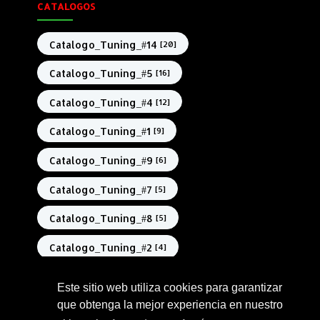
CATALOGOS
Catalogo_Tuning_#14
[20]
Catalogo_Tuning_#5
[16]
Catalogo_Tuning_#4
[12]
Catalogo_Tuning_#1
[9]
Catalogo_Tuning_#9
[6]
Catalogo_Tuning_#7
[5]
Catalogo_Tuning_#8
[5]
Catalogo_Tuning_#2
[4]
Catalogo_Tuning_#3
[3]
Este sitio web utiliza cookies para garantizar
que obtenga la mejor experiencia en nuestro
Catalogo_Tuning_#6
[3]