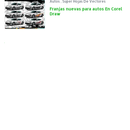
Autos
,
Super Hojas De Vectores
Franjas nuevas para autos En Corel
Draw
Next