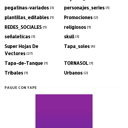
pegatinas-variados
personajes_series
[3]
[1]
plantillas_editables
Promociones
[1]
[2]
REDES_SOCIALES
religiosos
[1]
[1]
señaleticas
skull
[1]
[1]
Super Hojas De
Tapa_soles
[6]
Vectores
[27]
Tapa-de-Tanque
TORNASOL
[1]
[1]
Tribales
Urbanos
[1]
[2]
PAGUE CON YAPE