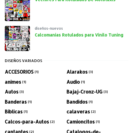
diseños-nuevos
Calcomanias Rotulados para Vinilo Tuning
DISEÑOS VARIADOS
ACCESORIOS
Alarakos
[1]
[3]
animes
Audio
[1]
[1]
Autos
Bajaj-Cronz-UG
[3]
[3]
Banderas
Bandidos
[1]
[1]
Biblicas
calaveras
[1]
[2]
Calcos-para-Autos
Camioncitos
[2]
[1]
cantantes
Catalogos-de-
[2]