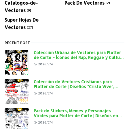
Catalogos-de-
Pack De Vectores
[2]
Vectores
[9]
Super Hojas De
Vectores
[27]
RECENT POST
Colección Urbana de Vectores para Plotter
de Corte – Íconos del Rap, Reggae y Cultura
Street en Alta Calidad
2026/7/4
Colección de Vectores Cristianos para
Plotter de Corte | Diseños "Cristo Vive",
"Jesús Vive" y Virgen de Guadalupe en Alta
2026/7/4
Calidad
Pack de Stickers, Memes y Personajes
Virales para Plotter de Corte | Diseños en
Alta Calidad
2026/7/4