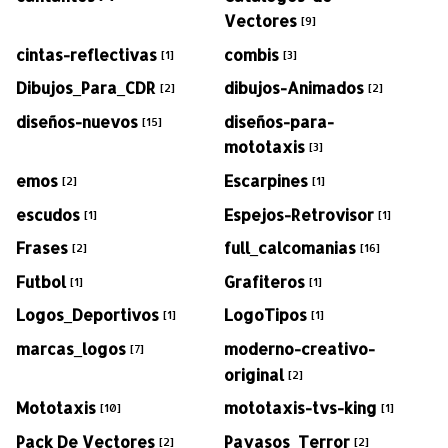
Vectores
[9]
cintas-reflectivas
combis
[1]
[3]
Dibujos_Para_CDR
dibujos-Animados
[2]
[2]
diseños-nuevos
diseños-para-
[15]
mototaxis
[3]
emos
Escarpines
[2]
[1]
escudos
Espejos-Retrovisor
[1]
[1]
Frases
full_calcomanias
[2]
[16]
Futbol
Grafiteros
[1]
[1]
Logos_Deportivos
LogoTipos
[1]
[1]
marcas_logos
moderno-creativo-
[7]
original
[2]
Mototaxis
mototaxis-tvs-king
[10]
[1]
Pack De Vectores
Payasos_Terror
[2]
[2]