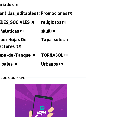
ariados
[3]
antillas_editables
Promociones
[1]
[2]
EDES_SOCIALES
religiosos
[1]
[1]
ñaleticas
skull
[1]
[1]
per Hojas De
Tapa_soles
[6]
ectores
[27]
apa-de-Tanque
TORNASOL
[1]
[1]
ibales
Urbanos
[1]
[2]
GUE CON YAPE