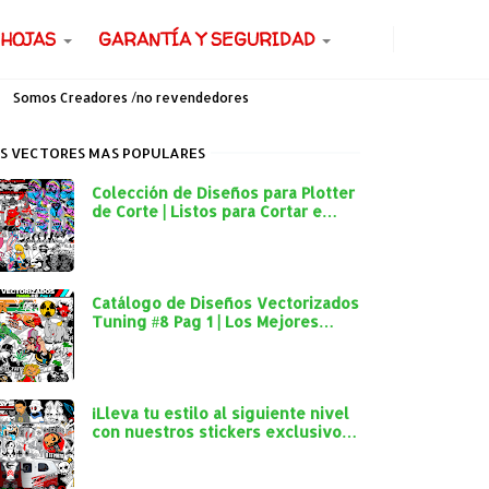
 HOJAS
GARANTÍA Y SEGURIDAD
Somos Creadores /no revendedores
S VECTORES MAS POPULARES
Colección de Diseños para Plotter
de Corte | Listos para Cortar e
Imprimir
Catálogo de Diseños Vectorizados
Tuning #8 Pag 1 | Los Mejores
Diseños para Plotter de Corte
¡Lleva tu estilo al siguiente nivel
con nuestros stickers exclusivos
para autos y mototaxis!