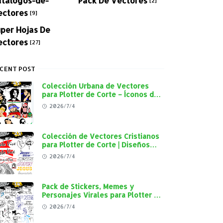
[2]
ectores
[9]
per Hojas De
ectores
[27]
CENT POST
Colección Urbana de Vectores
para Plotter de Corte – Íconos del
Rap, Reggae y Cultura Street en
2026/7/4
Alta Calidad
Colección de Vectores Cristianos
para Plotter de Corte | Diseños
"Cristo Vive", "Jesús Vive" y
2026/7/4
Virgen de Guadalupe en Alta
Calidad
Pack de Stickers, Memes y
Personajes Virales para Plotter de
Corte | Diseños en Alta Calidad
2026/7/4