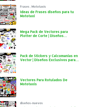
Frases
,
Mototaxis
Ideas de Frases diseños para tu
Mototaxi
Mega Pack de Vectores para
Plotter de Corte | Diseños
Exclusivos para Personalización
Automotriz
Pack de Stickers y Calcomanías en
Vector | Diseños Exclusivos para
Plotter de Corte y Personalización
Automotriz
Vectores Para Rotulados De
Mototaxis
diseños-nuevos