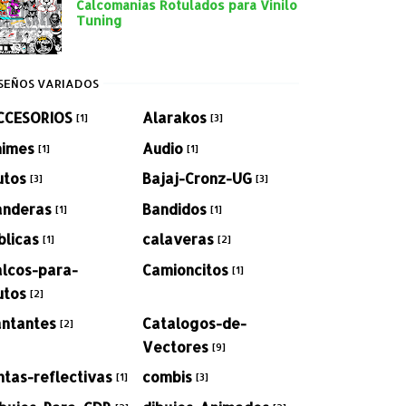
Calcomanias Rotulados para Vinilo
Tuning
SEÑOS VARIADOS
CCESORIOS
Alarakos
[1]
[3]
nimes
Audio
[1]
[1]
utos
Bajaj-Cronz-UG
[3]
[3]
anderas
Bandidos
[1]
[1]
blicas
calaveras
[1]
[2]
alcos-para-
Camioncitos
[1]
utos
[2]
antantes
Catalogos-de-
[2]
Vectores
[9]
ntas-reflectivas
combis
[1]
[3]