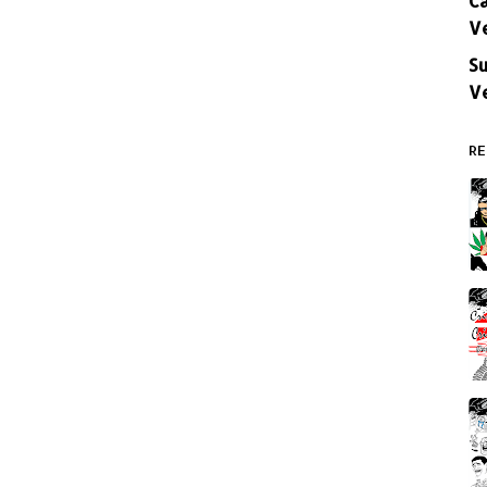
V
Su
V
RE