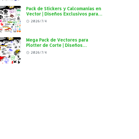
Pack de Stickers y Calcomanías en
Vector | Diseños Exclusivos para
Plotter de Corte y Personalización
2026/7/4
Automotriz
Mega Pack de Vectores para
Plotter de Corte | Diseños
Exclusivos para Personalización
2026/7/4
Automotriz