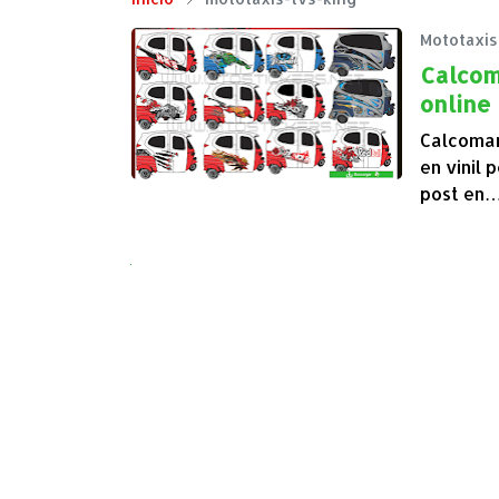
Mototaxis
Calcom
online
Calcoman
en vinil
post en
Next