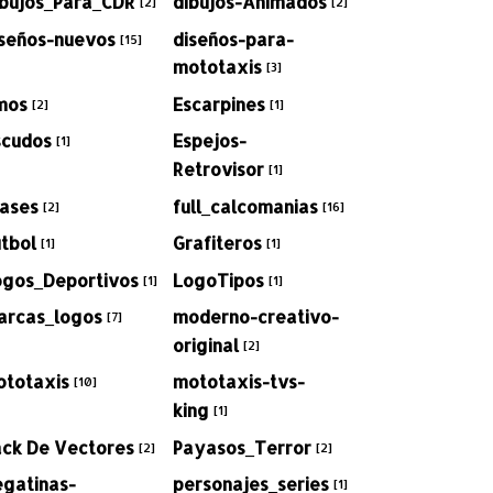
ibujos_Para_CDR
dibujos-Animados
[2]
[2]
iseños-nuevos
diseños-para-
[15]
mototaxis
[3]
mos
Escarpines
[2]
[1]
scudos
Espejos-
[1]
Retrovisor
[1]
rases
full_calcomanias
[2]
[16]
tbol
Grafiteros
[1]
[1]
ogos_Deportivos
LogoTipos
[1]
[1]
arcas_logos
moderno-creativo-
[7]
original
[2]
ototaxis
mototaxis-tvs-
[10]
king
[1]
ack De Vectores
Payasos_Terror
[2]
[2]
egatinas-
personajes_series
[1]