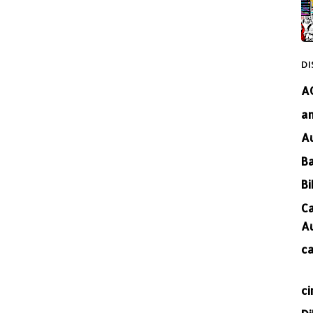
DI
A
a
A
B
Bi
C
A
c
ci