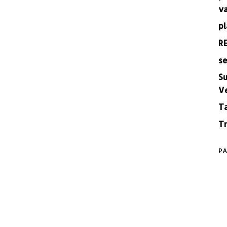
v
pl
R
se
Su
V
T
Tr
PA