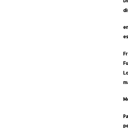
D
d
e
e
F
Fu
L
m
M
P
p