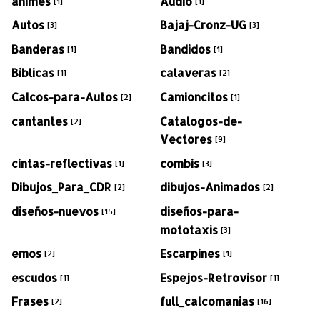
animes
Audio
[1]
[1]
Autos
Bajaj-Cronz-UG
[3]
[3]
Banderas
Bandidos
[1]
[1]
Biblicas
calaveras
[1]
[2]
Calcos-para-Autos
Camioncitos
[2]
[1]
cantantes
Catalogos-de-
[2]
Vectores
[9]
cintas-reflectivas
combis
[1]
[3]
Dibujos_Para_CDR
dibujos-Animados
[2]
[2]
diseños-nuevos
diseños-para-
[15]
mototaxis
[3]
emos
Escarpines
[2]
[1]
escudos
Espejos-Retrovisor
[1]
[1]
Frases
full_calcomanias
[2]
[16]