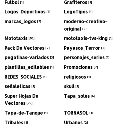
Futbol
Grafiteros
[1]
[1]
Logos_Deportivos
LogoTipos
[1]
[1]
marcas_logos
moderno-creativo-
[7]
original
[2]
Mototaxis
mototaxis-tvs-king
[10]
[1]
Pack De Vectores
Payasos_Terror
[2]
[2]
pegatinas-variados
personajes_series
[3]
[1]
plantillas_editables
Promociones
[1]
[2]
REDES_SOCIALES
religiosos
[1]
[1]
señaleticas
skull
[1]
[1]
Super Hojas De
Tapa_soles
[6]
Vectores
[27]
Tapa-de-Tanque
TORNASOL
[1]
[1]
Tribales
Urbanos
[1]
[2]