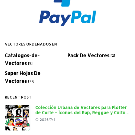
VECTORES ORDENADOS EN
Catalogos-de-
Pack De Vectores
[2]
Vectores
[9]
Super Hojas De
Vectores
[27]
RECENT POST
Colección Urbana de Vectores para Plotter
de Corte – Íconos del Rap, Reggae y Cultura
Street en Alta Calidad
2026/7/4