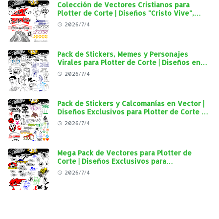
Colección de Vectores Cristianos para
Plotter de Corte | Diseños "Cristo Vive",
"Jesús Vive" y Virgen de Guadalupe en Alta
2026/7/4
Calidad
Pack de Stickers, Memes y Personajes
Virales para Plotter de Corte | Diseños en
Alta Calidad
2026/7/4
Pack de Stickers y Calcomanías en Vector |
Diseños Exclusivos para Plotter de Corte y
Personalización Automotriz
2026/7/4
Mega Pack de Vectores para Plotter de
Corte | Diseños Exclusivos para
Personalización Automotriz
2026/7/4