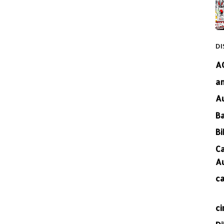
DI
A
a
A
B
Bi
C
A
c
ci