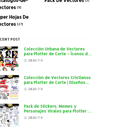
[2]
ectores
[9]
per Hojas De
ectores
[27]
CENT POST
Colección Urbana de Vectores
para Plotter de Corte – Íconos del
Rap, Reggae y Cultura Street en
2026/7/4
Alta Calidad
Colección de Vectores Cristianos
para Plotter de Corte | Diseños
"Cristo Vive", "Jesús Vive" y
2026/7/4
Virgen de Guadalupe en Alta
Calidad
Pack de Stickers, Memes y
Personajes Virales para Plotter de
Corte | Diseños en Alta Calidad
2026/7/4