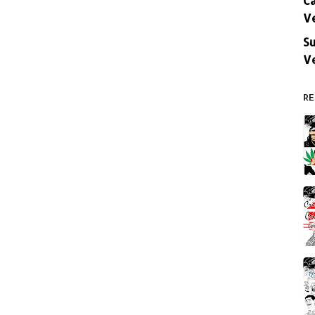
V
Su
V
RE