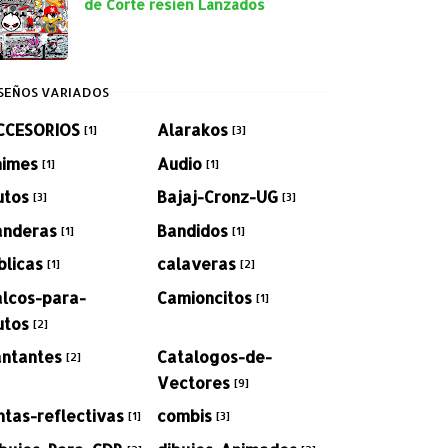
de Corte resien Lanzados
SEÑOS VARIADOS
CCESORIOS
Alarakos
[1]
[3]
nimes
Audio
[1]
[1]
utos
Bajaj-Cronz-UG
[3]
[3]
anderas
Bandidos
[1]
[1]
blicas
calaveras
[1]
[2]
alcos-para-
Camioncitos
[1]
utos
[2]
antantes
Catalogos-de-
[2]
Vectores
[9]
ntas-reflectivas
combis
[1]
[3]