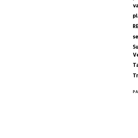
v
pl
R
se
Su
V
T
Tr
PA