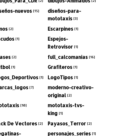
ibujos_Para_CDR
dibujos-Animados
[2]
[2]
iseños-nuevos
diseños-para-
[15]
mototaxis
[3]
mos
Escarpines
[2]
[1]
scudos
Espejos-
[1]
Retrovisor
[1]
rases
full_calcomanias
[2]
[16]
tbol
Grafiteros
[1]
[1]
ogos_Deportivos
LogoTipos
[1]
[1]
arcas_logos
moderno-creativo-
[7]
original
[2]
ototaxis
mototaxis-tvs-
[10]
king
[1]
ack De Vectores
Payasos_Terror
[2]
[2]
egatinas-
personajes_series
[1]