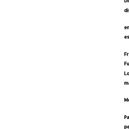
D
d
e
e
F
Fu
L
m
M
P
p