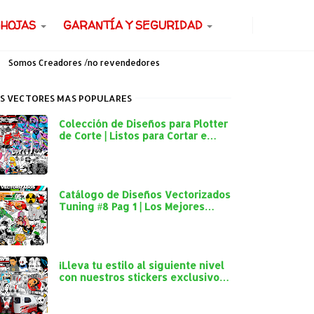
 HOJAS
GARANTÍA Y SEGURIDAD
Somos Creadores /no revendedores
S VECTORES MAS POPULARES
Colección de Diseños para Plotter
de Corte | Listos para Cortar e
Imprimir
Catálogo de Diseños Vectorizados
Tuning #8 Pag 1 | Los Mejores
Diseños para Plotter de Corte
¡Lleva tu estilo al siguiente nivel
con nuestros stickers exclusivos
para autos y mototaxis!