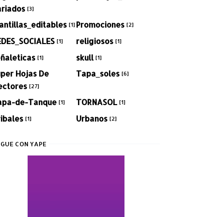
ariados
[3]
antillas_editables
Promociones
[1]
[2]
EDES_SOCIALES
religiosos
[1]
[1]
ñaleticas
skull
[1]
[1]
per Hojas De
Tapa_soles
[6]
ectores
[27]
apa-de-Tanque
TORNASOL
[1]
[1]
ibales
Urbanos
[1]
[2]
GUE CON YAPE