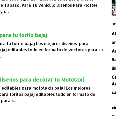
de Tapasol Para Tu vehiculo Diseños Para Plotter
 y i…
DI
A
para tu torito bajaj
a
ara tu torito bajaj Los mejores diseños para
bajaj editables todo en formato de vectores para su
A
 …
B
Bi
C
diseños para decorar tu Mototaxi
A
 editables para mototaxis bajaj Los mejores
c
para toritos bajaj editables todo en formato de
 para s…
ci