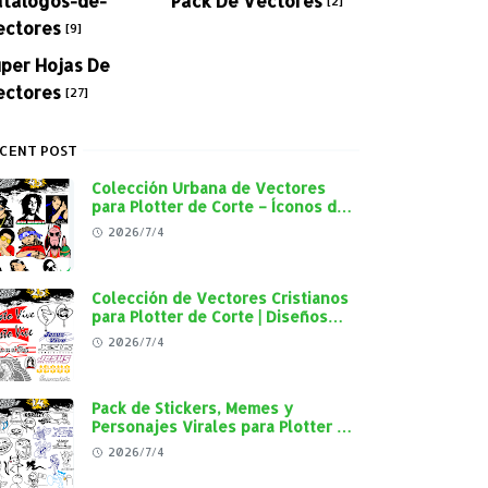
[2]
ectores
[9]
per Hojas De
ectores
[27]
CENT POST
Colección Urbana de Vectores
para Plotter de Corte – Íconos del
Rap, Reggae y Cultura Street en
2026/7/4
Alta Calidad
Colección de Vectores Cristianos
para Plotter de Corte | Diseños
"Cristo Vive", "Jesús Vive" y
2026/7/4
Virgen de Guadalupe en Alta
Calidad
Pack de Stickers, Memes y
Personajes Virales para Plotter de
Corte | Diseños en Alta Calidad
2026/7/4