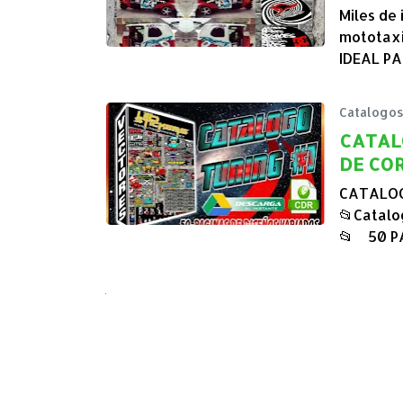
Miles de 
mototaxi
IDEAL P
Catalogo
CATALOGO TUNI
DE CO
CATALOG
📂Catalo
📂 50 P
Next