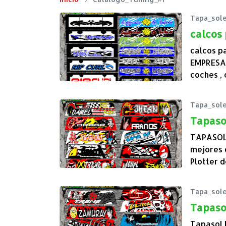
Tapa_sol
calcos 
calcos p
EMPRESA
coches ,
Tapa_sol
Tapasol
TAPASOL
mejores 
Plotter 
Tapa_sol
Tapasol
Tapasol 