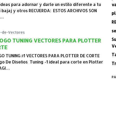
ideas para adornar y darle un estilo diferente a tu
v
 bajaj y otros RECUERDA: ESTOS ARCHIVOS SON
pl
A…
R
se
s-de-Vectores
Su
NG VECTORES PARA PLOTTER
V
RTE
T
O TUNING #1 VECTORES PARA PLOTTER DE CORTE
go De Diseños Tuning -1 ideal para corte en Plotter
Tr
AGI…
PA