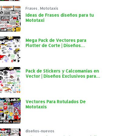
Frases
,
Mototaxis
Ideas de Frases diseños para tu
Mototaxi
Mega Pack de Vectores para
Plotter de Corte | Diseños
Exclusivos para Personalización
Automotriz
Pack de Stickers y Calcomanías en
Vector | Diseños Exclusivos para
Plotter de Corte y Personalización
Automotriz
Vectores Para Rotulados De
Mototaxis
diseños-nuevos