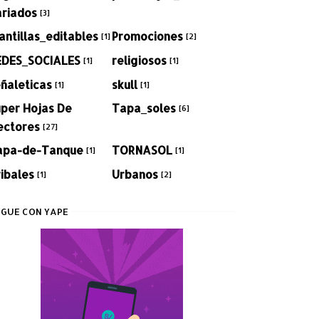
ariados
[3]
antillas_editables
Promociones
[1]
[2]
EDES_SOCIALES
religiosos
[1]
[1]
ñaleticas
skull
[1]
[1]
per Hojas De
Tapa_soles
[6]
ectores
[27]
apa-de-Tanque
TORNASOL
[1]
[1]
ibales
Urbanos
[1]
[2]
GUE CON YAPE