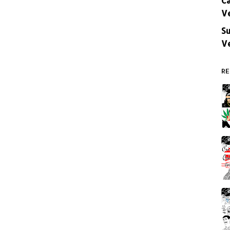
V
Su
V
RE