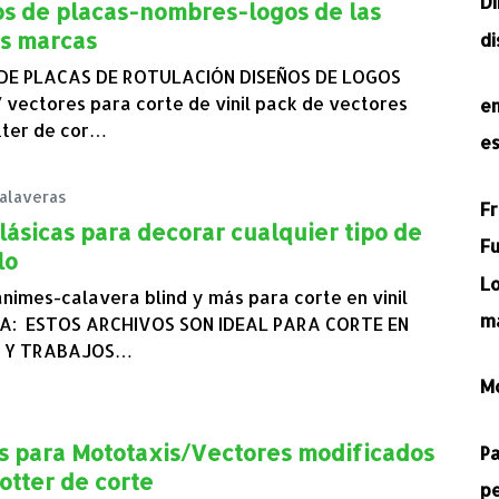
D
s de placas-nombres-logos de las
s marcas
d
 DE PLACAS DE ROTULACIÓN DISEÑOS DE LOGOS
vectores para corte de vinil pack de vectores
e
tter de cor…
e
alaveras
F
lásicas para decorar cualquier tipo de
Fu
lo
L
animes-calavera blind y más para corte en vinil
m
A: ESTOS ARCHIVOS SON IDEAL PARA CORTE EN
 Y TRABAJOS…
M
s para Mototaxis/Vectores modificados
P
otter de corte
p