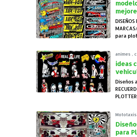
modelo
mejore
DISEÑOS
MARCAS/ 
para plo
animes
,
c
ideas c
vehícu
Diseños 
RECUERD
PLOTTER
Mototaxis
Diseño
para Pl