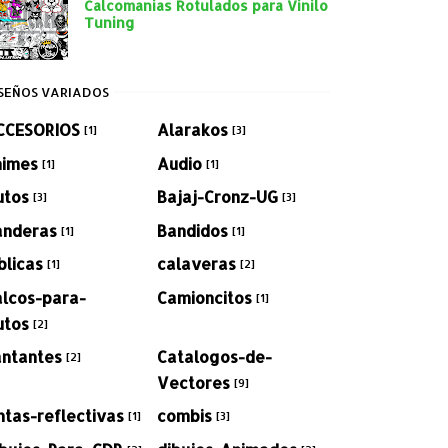
Calcomanias Rotulados para Vinilo
Tuning
SEÑOS VARIADOS
CCESORIOS
Alarakos
[1]
[3]
nimes
Audio
[1]
[1]
utos
Bajaj-Cronz-UG
[3]
[3]
anderas
Bandidos
[1]
[1]
blicas
calaveras
[1]
[2]
alcos-para-
Camioncitos
[1]
utos
[2]
antantes
Catalogos-de-
[2]
Vectores
[9]
ntas-reflectivas
combis
[1]
[3]