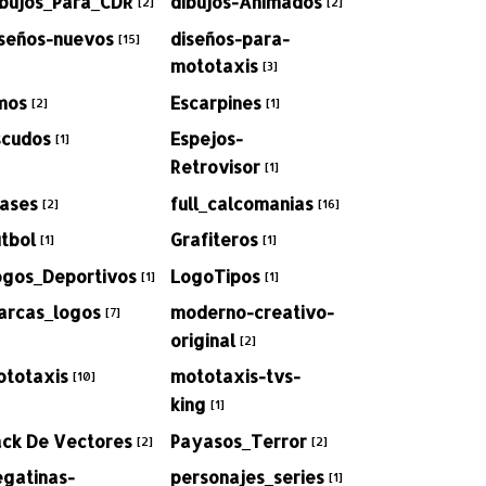
ibujos_Para_CDR
dibujos-Animados
[2]
[2]
iseños-nuevos
diseños-para-
[15]
mototaxis
[3]
mos
Escarpines
[2]
[1]
scudos
Espejos-
[1]
Retrovisor
[1]
rases
full_calcomanias
[2]
[16]
tbol
Grafiteros
[1]
[1]
ogos_Deportivos
LogoTipos
[1]
[1]
arcas_logos
moderno-creativo-
[7]
original
[2]
ototaxis
mototaxis-tvs-
[10]
king
[1]
ack De Vectores
Payasos_Terror
[2]
[2]
egatinas-
personajes_series
[1]