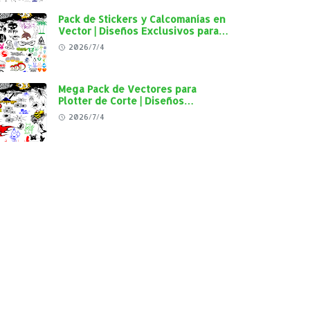
Pack de Stickers y Calcomanías en
Vector | Diseños Exclusivos para
Plotter de Corte y Personalización
2026/7/4
Automotriz
Mega Pack de Vectores para
Plotter de Corte | Diseños
Exclusivos para Personalización
2026/7/4
Automotriz