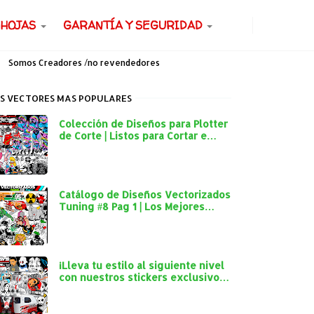
 HOJAS
GARANTÍA Y SEGURIDAD
Somos Creadores /no revendedores
S VECTORES MAS POPULARES
Colección de Diseños para Plotter
de Corte | Listos para Cortar e
Imprimir
Catálogo de Diseños Vectorizados
Tuning #8 Pag 1 | Los Mejores
Diseños para Plotter de Corte
¡Lleva tu estilo al siguiente nivel
con nuestros stickers exclusivos
para autos y mototaxis!