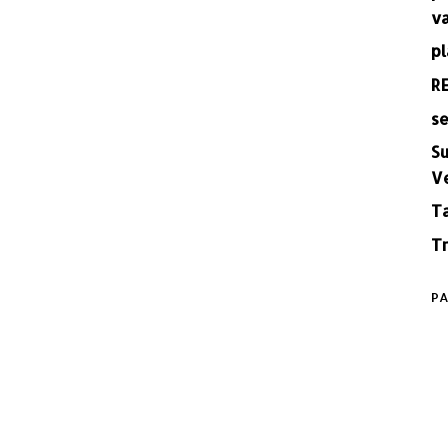
v
pl
R
se
Su
V
T
Tr
PA