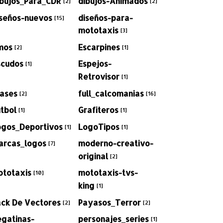
ibujos_Para_CDR
dibujos-Animados
[2]
[2]
iseños-nuevos
diseños-para-
[15]
mototaxis
[3]
mos
Escarpines
[2]
[1]
scudos
Espejos-
[1]
Retrovisor
[1]
rases
full_calcomanias
[2]
[16]
tbol
Grafiteros
[1]
[1]
ogos_Deportivos
LogoTipos
[1]
[1]
arcas_logos
moderno-creativo-
[7]
original
[2]
ototaxis
mototaxis-tvs-
[10]
king
[1]
ack De Vectores
Payasos_Terror
[2]
[2]
egatinas-
personajes_series
[1]