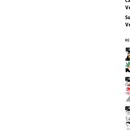
V
Su
V
RE