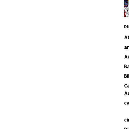
DI
A
a
A
B
Bi
C
A
c
ci