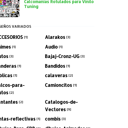
Calcomanias Rotulados para Vinilo
Tuning
SEÑOS VARIADOS
CCESORIOS
Alarakos
[1]
[3]
nimes
Audio
[1]
[1]
utos
Bajaj-Cronz-UG
[3]
[3]
anderas
Bandidos
[1]
[1]
blicas
calaveras
[1]
[2]
alcos-para-
Camioncitos
[1]
utos
[2]
antantes
Catalogos-de-
[2]
Vectores
[9]
ntas-reflectivas
combis
[1]
[3]