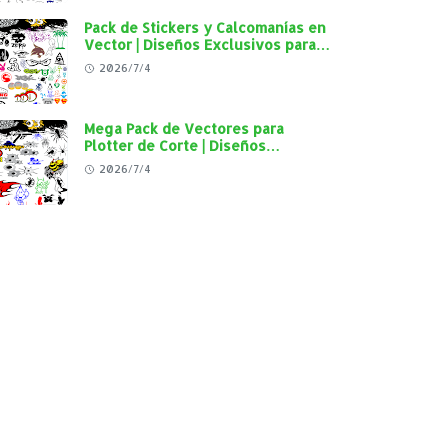
Pack de Stickers y Calcomanías en
Vector | Diseños Exclusivos para
Plotter de Corte y Personalización
2026/7/4
Automotriz
Mega Pack de Vectores para
Plotter de Corte | Diseños
Exclusivos para Personalización
2026/7/4
Automotriz