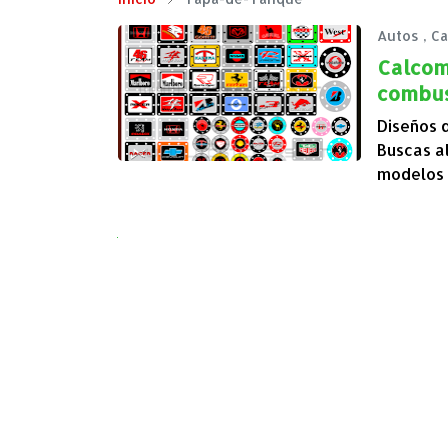
Autos
,
Ca
Calcom
combus
Diseños 
Buscas a
modelos
Next