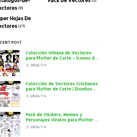
[2]
ectores
[9]
per Hojas De
ectores
[27]
CENT POST
Colección Urbana de Vectores
para Plotter de Corte – Íconos del
Rap, Reggae y Cultura Street en
2026/7/4
Alta Calidad
Colección de Vectores Cristianos
para Plotter de Corte | Diseños
"Cristo Vive", "Jesús Vive" y
2026/7/4
Virgen de Guadalupe en Alta
Calidad
Pack de Stickers, Memes y
Personajes Virales para Plotter de
Corte | Diseños en Alta Calidad
2026/7/4