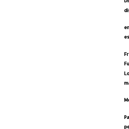
D
d
e
e
F
Fu
L
m
M
P
p