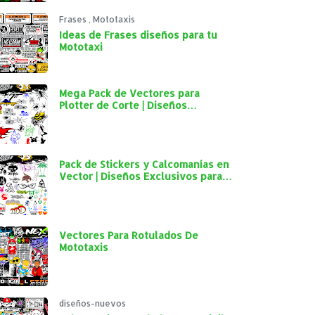
Frases
,
Mototaxis
Ideas de Frases diseños para tu
Mototaxi
Mega Pack de Vectores para
Plotter de Corte | Diseños
Exclusivos para Personalización
Automotriz
Pack de Stickers y Calcomanías en
Vector | Diseños Exclusivos para
Plotter de Corte y Personalización
Automotriz
Vectores Para Rotulados De
Mototaxis
diseños-nuevos