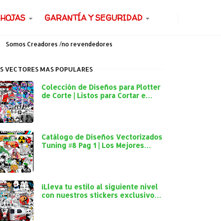
 HOJAS
GARANTÍA Y SEGURIDAD
Somos Creadores /no revendedores
S VECTORES MAS POPULARES
Colección de Diseños para Plotter
de Corte | Listos para Cortar e
Imprimir
Catálogo de Diseños Vectorizados
Tuning #8 Pag 1 | Los Mejores
Diseños para Plotter de Corte
¡Lleva tu estilo al siguiente nivel
con nuestros stickers exclusivos
para autos y mototaxis!