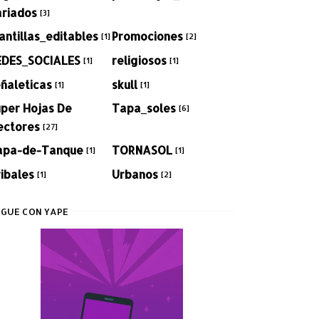
ariados
[3]
antillas_editables
Promociones
[1]
[2]
EDES_SOCIALES
religiosos
[1]
[1]
ñaleticas
skull
[1]
[1]
per Hojas De
Tapa_soles
[6]
ectores
[27]
apa-de-Tanque
TORNASOL
[1]
[1]
ibales
Urbanos
[1]
[2]
GUE CON YAPE