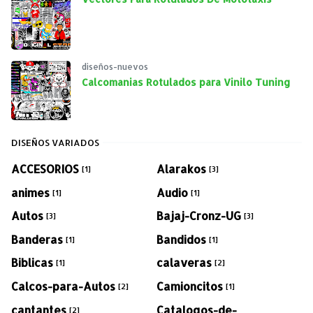
diseños-nuevos
Calcomanias Rotulados para Vinilo Tuning
DISEÑOS VARIADOS
ACCESORIOS
Alarakos
[1]
[3]
animes
Audio
[1]
[1]
Autos
Bajaj-Cronz-UG
[3]
[3]
Banderas
Bandidos
[1]
[1]
Biblicas
calaveras
[1]
[2]
Calcos-para-Autos
Camioncitos
[2]
[1]
cantantes
Catalogos-de-
[2]