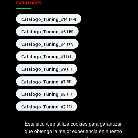
CATALOGOS
Catalogo_Tuning_#14
[20]
Catalogo_Tuning_#5
[16]
Catalogo_Tuning_#4
[12]
Catalogo_Tuning_#1
[9]
Catalogo_Tuning_#9
[6]
Catalogo_Tuning_#7
[5]
Catalogo_Tuning_#8
[5]
Catalogo_Tuning_#2
[4]
Catalogo_Tuning_#3
[3]
Este sitio web utiliza cookies para garantizar
que obtenga la mejor experiencia en nuestro
Catalogo_Tuning_#6
[3]