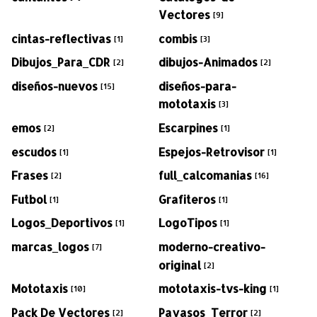
Vectores
[9]
cintas-reflectivas
combis
[1]
[3]
Dibujos_Para_CDR
dibujos-Animados
[2]
[2]
diseños-nuevos
diseños-para-
[15]
mototaxis
[3]
emos
Escarpines
[2]
[1]
escudos
Espejos-Retrovisor
[1]
[1]
Frases
full_calcomanias
[2]
[16]
Futbol
Grafiteros
[1]
[1]
Logos_Deportivos
LogoTipos
[1]
[1]
marcas_logos
moderno-creativo-
[7]
original
[2]
Mototaxis
mototaxis-tvs-king
[10]
[1]
Pack De Vectores
Payasos_Terror
[2]
[2]