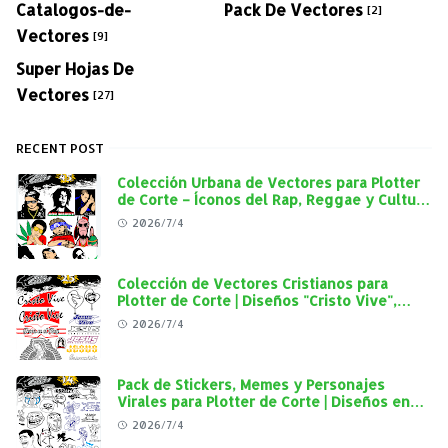
Catalogos-de-
Pack De Vectores
[2]
Vectores
[9]
Super Hojas De
Vectores
[27]
RECENT POST
Colección Urbana de Vectores para Plotter
de Corte – Íconos del Rap, Reggae y Cultura
Street en Alta Calidad
2026/7/4
Colección de Vectores Cristianos para
Plotter de Corte | Diseños "Cristo Vive",
"Jesús Vive" y Virgen de Guadalupe en Alta
2026/7/4
Calidad
Pack de Stickers, Memes y Personajes
Virales para Plotter de Corte | Diseños en
Alta Calidad
2026/7/4