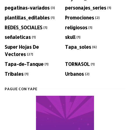
pegatinas-variados
personajes_series
[3]
[1]
plantillas_editables
Promociones
[1]
[2]
REDES_SOCIALES
religiosos
[1]
[1]
señaleticas
skull
[1]
[1]
Super Hojas De
Tapa_soles
[6]
Vectores
[27]
Tapa-de-Tanque
TORNASOL
[1]
[1]
Tribales
Urbanos
[1]
[2]
PAGUE CON YAPE