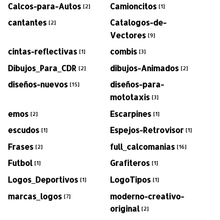
Calcos-para-Autos
Camioncitos
[2]
[1]
cantantes
Catalogos-de-
[2]
Vectores
[9]
cintas-reflectivas
combis
[1]
[3]
Dibujos_Para_CDR
dibujos-Animados
[2]
[2]
diseños-nuevos
diseños-para-
[15]
mototaxis
[3]
emos
Escarpines
[2]
[1]
escudos
Espejos-Retrovisor
[1]
[1]
Frases
full_calcomanias
[2]
[16]
Futbol
Grafiteros
[1]
[1]
Logos_Deportivos
LogoTipos
[1]
[1]
marcas_logos
moderno-creativo-
[7]
original
[2]