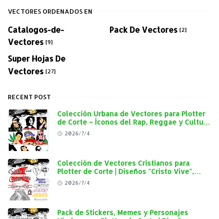
VECTORES ORDENADOS EN
Catalogos-de-
Pack De Vectores
[2]
Vectores
[9]
Super Hojas De
Vectores
[27]
RECENT POST
Colección Urbana de Vectores para Plotter
de Corte – Íconos del Rap, Reggae y Cultura
Street en Alta Calidad
2026/7/4
Colección de Vectores Cristianos para
Plotter de Corte | Diseños "Cristo Vive",
"Jesús Vive" y Virgen de Guadalupe en Alta
2026/7/4
Calidad
Pack de Stickers, Memes y Personajes