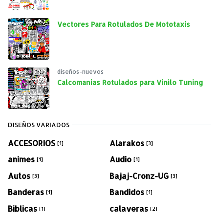
Vectores Para Rotulados De Mototaxis
diseños-nuevos
Calcomanias Rotulados para Vinilo Tuning
DISEÑOS VARIADOS
ACCESORIOS
Alarakos
[1]
[3]
animes
Audio
[1]
[1]
Autos
Bajaj-Cronz-UG
[3]
[3]
Banderas
Bandidos
[1]
[1]
Biblicas
calaveras
[1]
[2]