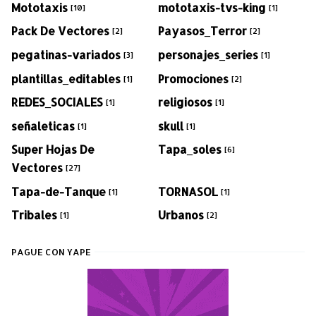
Mototaxis
mototaxis-tvs-king
[10]
[1]
Pack De Vectores
Payasos_Terror
[2]
[2]
pegatinas-variados
personajes_series
[3]
[1]
plantillas_editables
Promociones
[1]
[2]
REDES_SOCIALES
religiosos
[1]
[1]
señaleticas
skull
[1]
[1]
Super Hojas De
Tapa_soles
[6]
Vectores
[27]
Tapa-de-Tanque
TORNASOL
[1]
[1]
Tribales
Urbanos
[1]
[2]
PAGUE CON YAPE