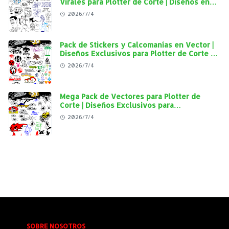
Virales para Plotter de Corte | Diseños en
Alta Calidad
2026/7/4
Pack de Stickers y Calcomanías en Vector |
Diseños Exclusivos para Plotter de Corte y
Personalización Automotriz
2026/7/4
Mega Pack de Vectores para Plotter de
Corte | Diseños Exclusivos para
Personalización Automotriz
2026/7/4
SOBRE NOSOTROS