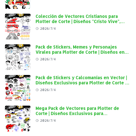
Colección de Vectores Cristianos para
Plotter de Corte | Diseños "Cristo Vive",
"Jesús Vive" y Virgen de Guadalupe en Alta
2026/7/4
Calidad
Pack de Stickers, Memes y Personajes
Virales para Plotter de Corte | Diseños en
Alta Calidad
2026/7/4
Pack de Stickers y Calcomanías en Vector |
Diseños Exclusivos para Plotter de Corte y
Personalización Automotriz
2026/7/4
Mega Pack de Vectores para Plotter de
Corte | Diseños Exclusivos para
Personalización Automotriz
2026/7/4