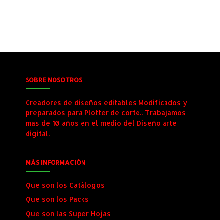
SOBRE NOSOTROS
Creadores de diseños editables Modificados y
preparados para Plotter de corte.. Trabajamos
mas de 10 años en el medio del Diseño arte
digital.
MÁS INFORMACIÓN
Que son los Catálogos
Que son los Packs
Que son las Super Hojas