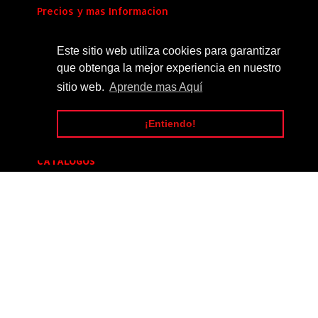
Precios y mas Informacion
Envio al Instante
Este sitio web utiliza cookies para garantizar
que obtenga la mejor experiencia en nuestro
SÍGUENOS
sitio web.
Aprende mas Aquí
¡Entiendo!
CATALOGOS
Catalogo_Tuning_#14
[20]
Catalogo_Tuning_#5
[16]
Catalogo_Tuning_#4
[12]
Catalogo_Tuning_#1
[9]
Catalogo_Tuning_#9
[6]