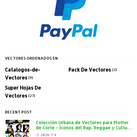
VECTORES ORDENADOS EN
Catalogos-de-
Pack De Vectores
[2]
Vectores
[9]
Super Hojas De
Vectores
[27]
RECENT POST
Colección Urbana de Vectores para Plotter
de Corte – Íconos del Rap, Reggae y Cultura
Street en Alta Calidad
2026/7/4