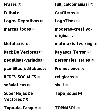
Frases
full_calcomanias
[2]
[16]
Futbol
Grafiteros
[1]
[1]
Logos_Deportivos
LogoTipos
[1]
[1]
marcas_logos
moderno-creativo-
[7]
original
[2]
Mototaxis
mototaxis-tvs-king
[10]
[1]
Pack De Vectores
Payasos_Terror
[2]
[2]
pegatinas-variados
personajes_series
[3]
[1]
plantillas_editables
Promociones
[1]
[2]
REDES_SOCIALES
religiosos
[1]
[1]
señaleticas
skull
[1]
[1]
Super Hojas De
Tapa_soles
[6]
Vectores
[27]
Tapa-de-Tanque
TORNASOL
[1]
[1]