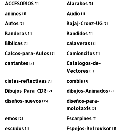
ACCESORIOS
Alarakos
[1]
[3]
animes
Audio
[1]
[1]
Autos
Bajaj-Cronz-UG
[3]
[3]
Banderas
Bandidos
[1]
[1]
Biblicas
calaveras
[1]
[2]
Calcos-para-Autos
Camioncitos
[2]
[1]
cantantes
Catalogos-de-
[2]
Vectores
[9]
cintas-reflectivas
combis
[1]
[3]
Dibujos_Para_CDR
dibujos-Animados
[2]
[2]
diseños-nuevos
diseños-para-
[15]
mototaxis
[3]
emos
Escarpines
[2]
[1]
escudos
Espejos-Retrovisor
[1]
[1]