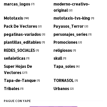
marcas_logos
moderno-creativo-
[7]
original
[2]
Mototaxis
mototaxis-tvs-king
[10]
[1]
Pack De Vectores
Payasos_Terror
[2]
[2]
pegatinas-variados
personajes_series
[3]
[1]
plantillas_editables
Promociones
[1]
[2]
REDES_SOCIALES
religiosos
[1]
[1]
señaleticas
skull
[1]
[1]
Super Hojas De
Tapa_soles
[6]
Vectores
[27]
Tapa-de-Tanque
TORNASOL
[1]
[1]
Tribales
Urbanos
[1]
[2]
PAGUE CON YAPE