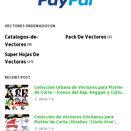
VECTORES ORDENADOS EN
Catalogos-de-
Pack De Vectores
[2]
Vectores
[9]
Super Hojas De
Vectores
[27]
RECENT POST
Colección Urbana de Vectores para Plotter
de Corte – Íconos del Rap, Reggae y Cultura
Street en Alta Calidad
2026/7/4
Colección de Vectores Cristianos para
Plotter de Corte | Diseños "Cristo Vive",
"Jesús Vive" y Virgen de Guadalupe en Alta
2026/7/4