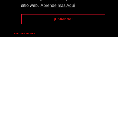
SÍGUENOS
sitio web.
Aprende mas Aquí
¡Entiendo!
CATALOGOS
Catalogo_Tuning_#14
[20]
Catalogo_Tuning_#5
[16]
Catalogo_Tuning_#4
[12]
Catalogo_Tuning_#1
[9]
Catalogo_Tuning_#9
[6]
Catalogo_Tuning_#7
[5]
Catalogo_Tuning_#8
[5]