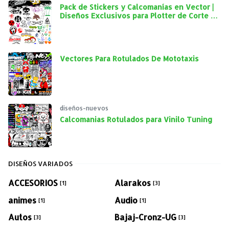
Pack de Stickers y Calcomanías en Vector |
Diseños Exclusivos para Plotter de Corte y
Personalización Automotriz
Vectores Para Rotulados De Mototaxis
diseños-nuevos
Calcomanias Rotulados para Vinilo Tuning
DISEÑOS VARIADOS
ACCESORIOS
Alarakos
[1]
[3]
animes
Audio
[1]
[1]
Autos
Bajaj-Cronz-UG
[3]
[3]