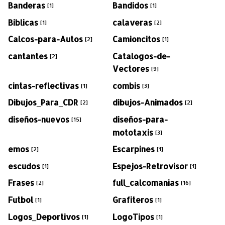
Banderas
Bandidos
[1]
[1]
Biblicas
calaveras
[1]
[2]
Calcos-para-Autos
Camioncitos
[2]
[1]
cantantes
Catalogos-de-
[2]
Vectores
[9]
cintas-reflectivas
combis
[1]
[3]
Dibujos_Para_CDR
dibujos-Animados
[2]
[2]
diseños-nuevos
diseños-para-
[15]
mototaxis
[3]
emos
Escarpines
[2]
[1]
escudos
Espejos-Retrovisor
[1]
[1]
Frases
full_calcomanias
[2]
[16]
Futbol
Grafiteros
[1]
[1]
Logos_Deportivos
LogoTipos
[1]
[1]