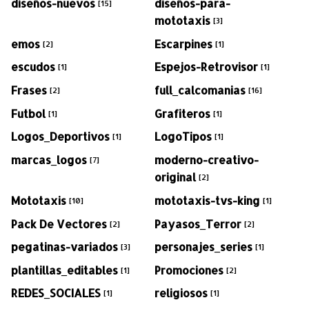
diseños-nuevos
diseños-para-
[15]
mototaxis
[3]
emos
Escarpines
[2]
[1]
escudos
Espejos-Retrovisor
[1]
[1]
Frases
full_calcomanias
[2]
[16]
Futbol
Grafiteros
[1]
[1]
Logos_Deportivos
LogoTipos
[1]
[1]
marcas_logos
moderno-creativo-
[7]
original
[2]
Mototaxis
mototaxis-tvs-king
[10]
[1]
Pack De Vectores
Payasos_Terror
[2]
[2]
pegatinas-variados
personajes_series
[3]
[1]
plantillas_editables
Promociones
[1]
[2]
REDES_SOCIALES
religiosos
[1]
[1]