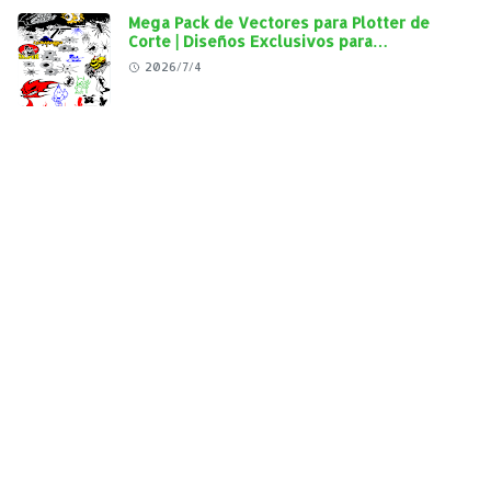
Mega Pack de Vectores para Plotter de
Corte | Diseños Exclusivos para
Personalización Automotriz
2026/7/4