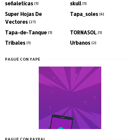
señaleticas
skull
[1]
[1]
Super Hojas De
Tapa_soles
[6]
Vectores
[27]
Tapa-de-Tanque
TORNASOL
[1]
[1]
Tribales
Urbanos
[1]
[2]
PAGUE CON YAPE
PAGUE CON PAYPAL