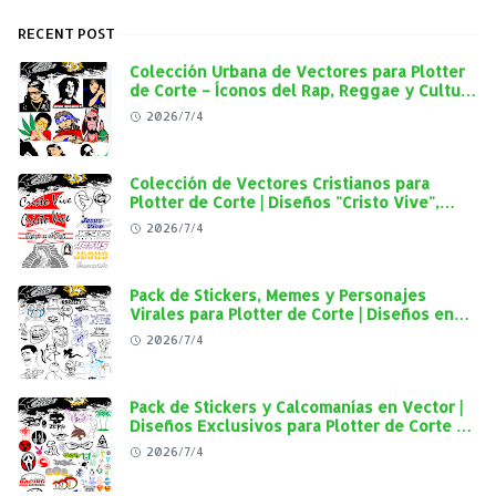
RECENT POST
Colección Urbana de Vectores para Plotter
de Corte – Íconos del Rap, Reggae y Cultura
Street en Alta Calidad
2026/7/4
Colección de Vectores Cristianos para
Plotter de Corte | Diseños "Cristo Vive",
"Jesús Vive" y Virgen de Guadalupe en Alta
2026/7/4
Calidad
Pack de Stickers, Memes y Personajes
Virales para Plotter de Corte | Diseños en
Alta Calidad
2026/7/4
Pack de Stickers y Calcomanías en Vector |
Diseños Exclusivos para Plotter de Corte y
Personalización Automotriz
2026/7/4