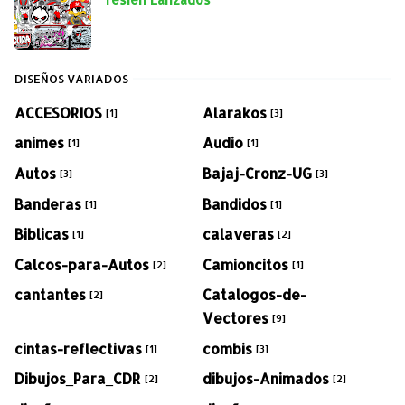
DISEÑOS VARIADOS
ACCESORIOS
Alarakos
[1]
[3]
animes
Audio
[1]
[1]
Autos
Bajaj-Cronz-UG
[3]
[3]
Banderas
Bandidos
[1]
[1]
Biblicas
calaveras
[1]
[2]
Calcos-para-Autos
Camioncitos
[2]
[1]
cantantes
Catalogos-de-
[2]
Vectores
[9]
cintas-reflectivas
combis
[1]
[3]
Dibujos_Para_CDR
dibujos-Animados
[2]
[2]