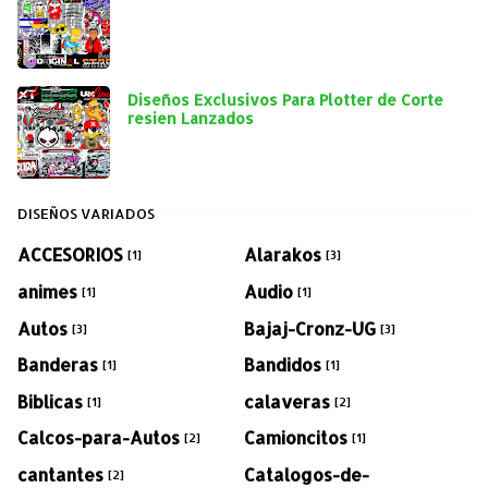
Diseños Exclusivos Para Plotter de Corte
resien Lanzados
DISEÑOS VARIADOS
ACCESORIOS
Alarakos
[1]
[3]
animes
Audio
[1]
[1]
Autos
Bajaj-Cronz-UG
[3]
[3]
Banderas
Bandidos
[1]
[1]
Biblicas
calaveras
[1]
[2]
Calcos-para-Autos
Camioncitos
[2]
[1]
cantantes
Catalogos-de-
[2]