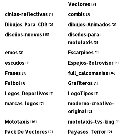
Vectores
[9]
cintas-reflectivas
combis
[1]
[3]
Dibujos_Para_CDR
dibujos-Animados
[2]
[2]
diseños-nuevos
diseños-para-
[15]
mototaxis
[3]
emos
Escarpines
[2]
[1]
escudos
Espejos-Retrovisor
[1]
[1]
Frases
full_calcomanias
[2]
[16]
Futbol
Grafiteros
[1]
[1]
Logos_Deportivos
LogoTipos
[1]
[1]
marcas_logos
moderno-creativo-
[7]
original
[2]
Mototaxis
mototaxis-tvs-king
[10]
[1]
Pack De Vectores
Payasos_Terror
[2]
[2]