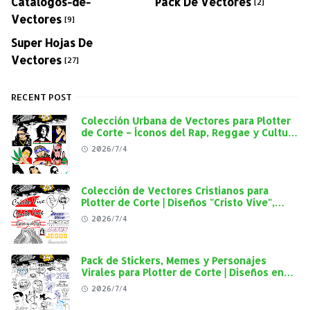
Catalogos-de-
Pack De Vectores
[2]
Vectores
[9]
Super Hojas De
Vectores
[27]
RECENT POST
Colección Urbana de Vectores para Plotter
de Corte – Íconos del Rap, Reggae y Cultura
Street en Alta Calidad
2026/7/4
Colección de Vectores Cristianos para
Plotter de Corte | Diseños "Cristo Vive",
"Jesús Vive" y Virgen de Guadalupe en Alta
2026/7/4
Calidad
Pack de Stickers, Memes y Personajes
Virales para Plotter de Corte | Diseños en
Alta Calidad
2026/7/4