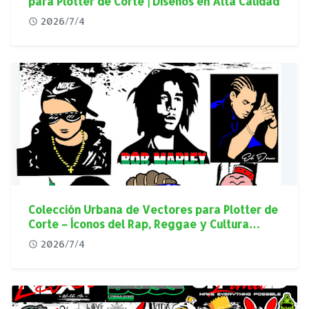
para Plotter de Corte | Diseños en Alta Calidad
2026/7/4
Colección Urbana de Vectores para Plotter de
Corte – Íconos del Rap, Reggae y Cultura
Street en Alta Calidad
2026/7/4