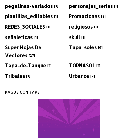
pegatinas-variados
personajes_series
[3]
[1]
plantillas_editables
Promociones
[1]
[2]
REDES_SOCIALES
religiosos
[1]
[1]
señaleticas
skull
[1]
[1]
Super Hojas De
Tapa_soles
[6]
Vectores
[27]
Tapa-de-Tanque
TORNASOL
[1]
[1]
Tribales
Urbanos
[1]
[2]
PAGUE CON YAPE