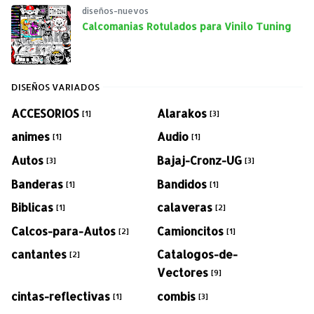
diseños-nuevos
Calcomanias Rotulados para Vinilo Tuning
DISEÑOS VARIADOS
ACCESORIOS
Alarakos
[1]
[3]
animes
Audio
[1]
[1]
Autos
Bajaj-Cronz-UG
[3]
[3]
Banderas
Bandidos
[1]
[1]
Biblicas
calaveras
[1]
[2]
Calcos-para-Autos
Camioncitos
[2]
[1]
cantantes
Catalogos-de-
[2]
Vectores
[9]
cintas-reflectivas
combis
[1]
[3]