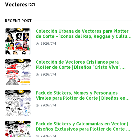
Vectores
[27]
RECENT POST
Colección Urbana de Vectores para Plotter
de Corte – Íconos del Rap, Reggae y Cultura
Street en Alta Calidad
2026/7/4
Colección de Vectores Cristianos para
Plotter de Corte | Diseños "Cristo Vive",
"Jesús Vive" y Virgen de Guadalupe en Alta
2026/7/4
Calidad
Pack de Stickers, Memes y Personajes
Virales para Plotter de Corte | Diseños en
Alta Calidad
2026/7/4
Pack de Stickers y Calcomanías en Vector |
Diseños Exclusivos para Plotter de Corte y
Personalización Automotriz
2026/7/4