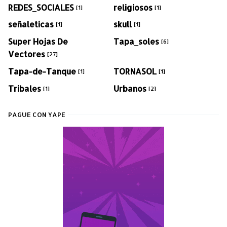
REDES_SOCIALES
religiosos
[1]
[1]
señaleticas
skull
[1]
[1]
Super Hojas De
Tapa_soles
[6]
Vectores
[27]
Tapa-de-Tanque
TORNASOL
[1]
[1]
Tribales
Urbanos
[1]
[2]
PAGUE CON YAPE