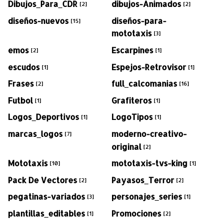
Dibujos_Para_CDR
dibujos-Animados
[2]
[2]
diseños-nuevos
diseños-para-
[15]
mototaxis
[3]
emos
Escarpines
[2]
[1]
escudos
Espejos-Retrovisor
[1]
[1]
Frases
full_calcomanias
[2]
[16]
Futbol
Grafiteros
[1]
[1]
Logos_Deportivos
LogoTipos
[1]
[1]
marcas_logos
moderno-creativo-
[7]
original
[2]
Mototaxis
mototaxis-tvs-king
[10]
[1]
Pack De Vectores
Payasos_Terror
[2]
[2]
pegatinas-variados
personajes_series
[3]
[1]
plantillas_editables
Promociones
[1]
[2]