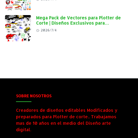
Mega Pack de Vectores para Plotter de
Corte | Diseños Exclusivos para
Personalización Automotriz
2026/7/4
SOBRE NOSOTROS
Creadores de diseños editables Modificados y
preparados para Plotter de corte.. Trabajamos
mas de 10 años en el medio del Diseño arte
digital.