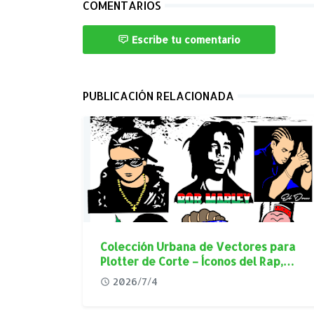
COMENTARIOS
Escribe tu comentario
PUBLICACIÓN RELACIONADA
Colección Urbana de Vectores para
Plotter de Corte – Íconos del Rap,
Reggae y Cultura Street en Alta
2026/7/4
Calidad