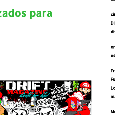
zados para
ci
D
d
e
e
F
Fu
L
m
M