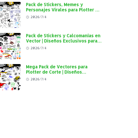
Pack de Stickers, Memes y
Personajes Virales para Plotter de
Corte | Diseños en Alta Calidad
2026/7/4
Pack de Stickers y Calcomanías en
Vector | Diseños Exclusivos para
Plotter de Corte y Personalización
2026/7/4
Automotriz
Mega Pack de Vectores para
Plotter de Corte | Diseños
Exclusivos para Personalización
2026/7/4
Automotriz