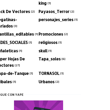
king
[1]
ack De Vectores
Payasos_Terror
[2]
[2]
egatinas-
personajes_series
[1]
ariados
[3]
antillas_editables
Promociones
[1]
[2]
EDES_SOCIALES
religiosos
[1]
[1]
ñaleticas
skull
[1]
[1]
per Hojas De
Tapa_soles
[6]
ectores
[27]
apa-de-Tanque
TORNASOL
[1]
[1]
ibales
Urbanos
[1]
[2]
GUE CON YAPE