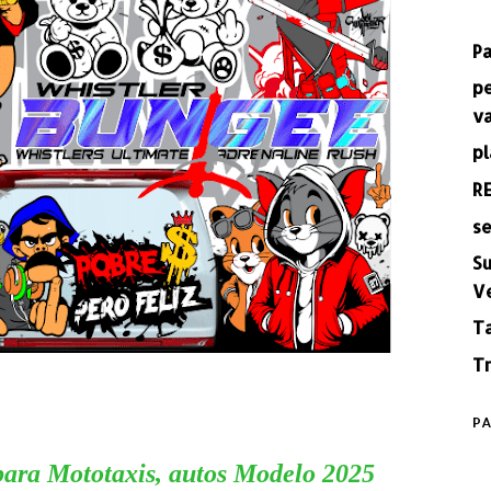
P
p
v
pl
R
se
Su
V
T
Tr
PA
para Mototaxis, autos Modelo 2025