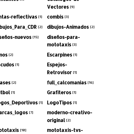
Vectores
[9]
ntas-reflectivas
combis
[1]
[3]
ibujos_Para_CDR
dibujos-Animados
[2]
[2]
iseños-nuevos
diseños-para-
[15]
mototaxis
[3]
mos
Escarpines
[2]
[1]
scudos
Espejos-
[1]
Retrovisor
[1]
rases
full_calcomanias
[2]
[16]
tbol
Grafiteros
[1]
[1]
ogos_Deportivos
LogoTipos
[1]
[1]
arcas_logos
moderno-creativo-
[7]
original
[2]
ototaxis
mototaxis-tvs-
[10]