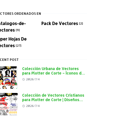
CTORES ORDENADOS EN
atalogos-de-
Pack De Vectores
[2]
ectores
[9]
per Hojas De
ectores
[27]
CENT POST
Colección Urbana de Vectores
para Plotter de Corte – Íconos del
Rap, Reggae y Cultura Street en
2026/7/4
Alta Calidad
Colección de Vectores Cristianos
para Plotter de Corte | Diseños
"Cristo Vive", "Jesús Vive" y
2026/7/4
Virgen de Guadalupe en Alta
Calidad