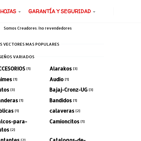
 HOJAS
GARANTÍA Y SEGURIDAD
Somos Creadores /no revendedores
S VECTORES MAS POPULARES
SEÑOS VARIADOS
CCESORIOS
Alarakos
[1]
[3]
nimes
Audio
[1]
[1]
utos
Bajaj-Cronz-UG
[3]
[3]
anderas
Bandidos
[1]
[1]
blicas
calaveras
[1]
[2]
alcos-para-
Camioncitos
[1]
utos
[2]
antantes
Catalogos-de-
[2]