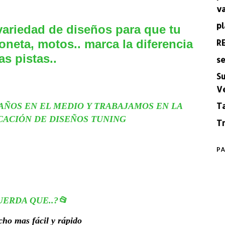
v
pl
ariedad de diseños para que tu
R
oneta, motos.. marca la diferencia
as pistas..
se
Su
V
T
AÑOS EN EL MEDIO Y TRABAJAMOS EN LA
CACIÓN DE DISEÑOS TUNING
Tr
PA
UERDA QUE..?📂
ho mas fácil y rápido