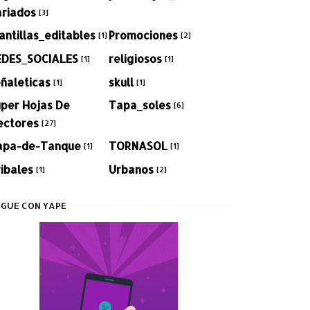
ariados
[3]
antillas_editables
Promociones
[1]
[2]
EDES_SOCIALES
religiosos
[1]
[1]
ñaleticas
skull
[1]
[1]
per Hojas De
Tapa_soles
[6]
ectores
[27]
apa-de-Tanque
TORNASOL
[1]
[1]
ibales
Urbanos
[1]
[2]
GUE CON YAPE