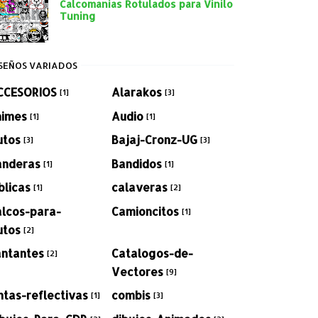
Calcomanias Rotulados para Vinilo
Tuning
SEÑOS VARIADOS
CCESORIOS
Alarakos
[1]
[3]
nimes
Audio
[1]
[1]
utos
Bajaj-Cronz-UG
[3]
[3]
anderas
Bandidos
[1]
[1]
blicas
calaveras
[1]
[2]
alcos-para-
Camioncitos
[1]
utos
[2]
antantes
Catalogos-de-
[2]
Vectores
[9]
ntas-reflectivas
combis
[1]
[3]