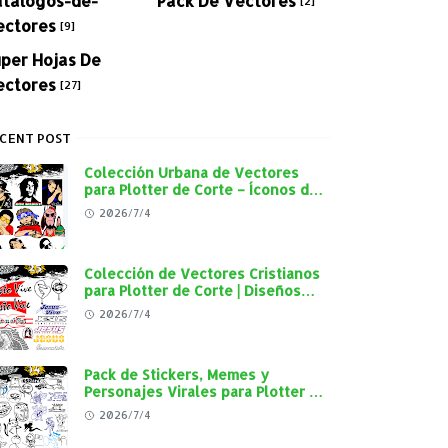
[2]
ectores
[9]
per Hojas De
ectores
[27]
CENT POST
Colección Urbana de Vectores
para Plotter de Corte – Íconos del
Rap, Reggae y Cultura Street en
2026/7/4
Alta Calidad
Colección de Vectores Cristianos
para Plotter de Corte | Diseños
"Cristo Vive", "Jesús Vive" y
2026/7/4
Virgen de Guadalupe en Alta
Calidad
Pack de Stickers, Memes y
Personajes Virales para Plotter de
Corte | Diseños en Alta Calidad
2026/7/4