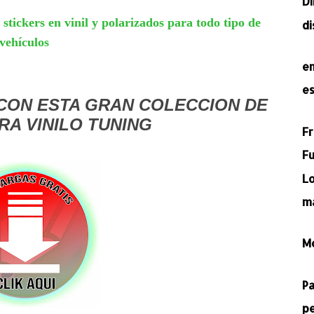
D
tickers en vinil y polarizados para todo tipo de
d
vehículos
e
e
 CON ESTA GRAN COLECCION DE
RA VINILO TUNING
F
Fu
L
m
M
P
p