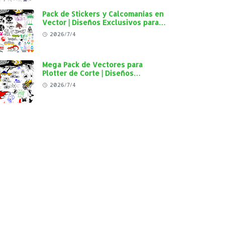
Pack de Stickers y Calcomanías en
Vector | Diseños Exclusivos para
Plotter de Corte y Personalización
2026/7/4
Automotriz
Mega Pack de Vectores para
Plotter de Corte | Diseños
Exclusivos para Personalización
2026/7/4
Automotriz