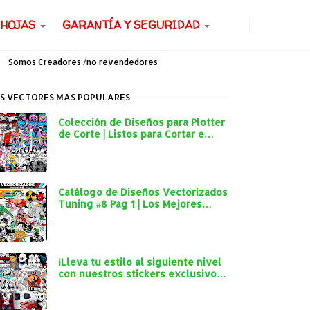
 HOJAS
GARANTÍA Y SEGURIDAD
Somos Creadores /no revendedores
S VECTORES MAS POPULARES
Colección de Diseños para Plotter
de Corte | Listos para Cortar e
Imprimir
Catálogo de Diseños Vectorizados
Tuning #8 Pag 1 | Los Mejores
Diseños para Plotter de Corte
¡Lleva tu estilo al siguiente nivel
con nuestros stickers exclusivos
para autos y mototaxis!