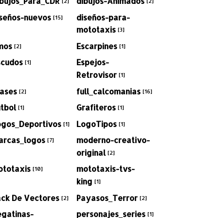
ibujos_Para_CDR
dibujos-Animados
[2]
[2]
iseños-nuevos
diseños-para-
[15]
mototaxis
[3]
mos
Escarpines
[2]
[1]
scudos
Espejos-
[1]
Retrovisor
[1]
rases
full_calcomanias
[2]
[16]
tbol
Grafiteros
[1]
[1]
ogos_Deportivos
LogoTipos
[1]
[1]
arcas_logos
moderno-creativo-
[7]
original
[2]
ototaxis
mototaxis-tvs-
[10]
king
[1]
ack De Vectores
Payasos_Terror
[2]
[2]
egatinas-
personajes_series
[1]