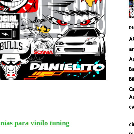
DI
A
a
A
B
Bi
C
A
c
ías para vinilo tuning
ci