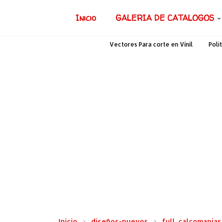
Inicio
GALERIA DE CATALOGOS
Vectores Para corte en Vinil
Polí
Inicio
diseños-nuevos
full_calcomanias