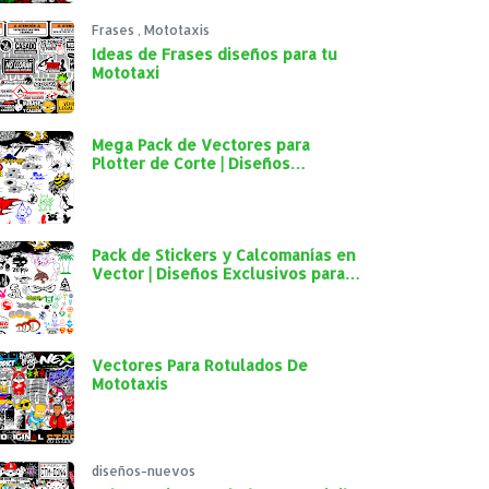
Frases
,
Mototaxis
Ideas de Frases diseños para tu
Mototaxi
Mega Pack de Vectores para
Plotter de Corte | Diseños
Exclusivos para Personalización
Automotriz
Pack de Stickers y Calcomanías en
Vector | Diseños Exclusivos para
Plotter de Corte y Personalización
Automotriz
Vectores Para Rotulados De
Mototaxis
diseños-nuevos