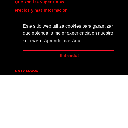
Que son las Super Hojas
Precios y mas Informacion
Envio al Instante
Este sitio web utiliza cookies para garantizar
que obtenga la mejor experiencia en nuestro
SÍGUENOS
sitio web.
Aprende mas Aquí
¡Entiendo!
CATALOGOS
Catalogo_Tuning_#14
[20]
Catalogo_Tuning_#5
[16]
Catalogo_Tuning_#4
[12]
Catalogo_Tuning_#1
[9]