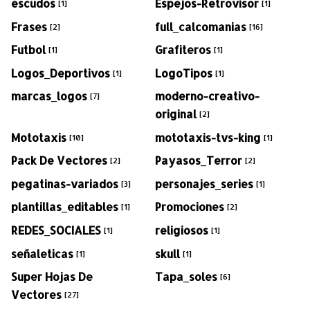
escudos
Espejos-Retrovisor
[1]
[1]
Frases
full_calcomanias
[2]
[16]
Futbol
Grafiteros
[1]
[1]
Logos_Deportivos
LogoTipos
[1]
[1]
marcas_logos
moderno-creativo-
[7]
original
[2]
Mototaxis
mototaxis-tvs-king
[10]
[1]
Pack De Vectores
Payasos_Terror
[2]
[2]
pegatinas-variados
personajes_series
[3]
[1]
plantillas_editables
Promociones
[1]
[2]
REDES_SOCIALES
religiosos
[1]
[1]
señaleticas
skull
[1]
[1]
Super Hojas De
Tapa_soles
[6]
Vectores
[27]