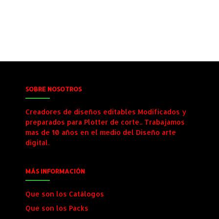
SOBRE NOSOTROS
Creadores de diseños editables Modificados y
preparados para Plotter de corte.. Trabajamos
mas de 10 años en el medio del Diseño arte
digital.
MÁS INFORMACIÓN
Que son los Catálogos
Que son los Packs