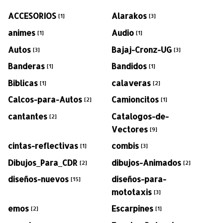
ACCESORIOS
Alarakos
[1]
[3]
animes
Audio
[1]
[1]
Autos
Bajaj-Cronz-UG
[3]
[3]
Banderas
Bandidos
[1]
[1]
Biblicas
calaveras
[1]
[2]
Calcos-para-Autos
Camioncitos
[2]
[1]
cantantes
Catalogos-de-
[2]
Vectores
[9]
cintas-reflectivas
combis
[1]
[3]
Dibujos_Para_CDR
dibujos-Animados
[2]
[2]
diseños-nuevos
diseños-para-
[15]
mototaxis
[3]
emos
Escarpines
[2]
[1]