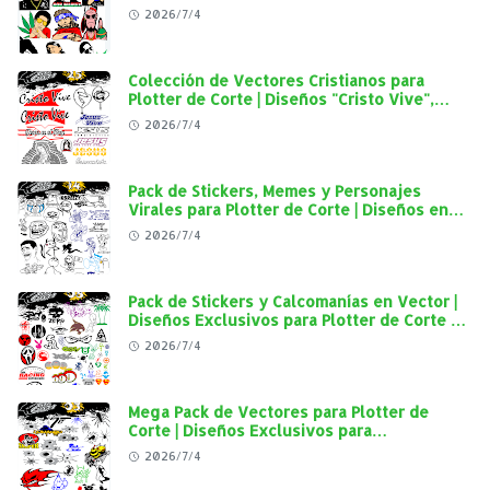
Street en Alta Calidad
2026/7/4
Colección de Vectores Cristianos para
Plotter de Corte | Diseños "Cristo Vive",
"Jesús Vive" y Virgen de Guadalupe en Alta
2026/7/4
Calidad
Pack de Stickers, Memes y Personajes
Virales para Plotter de Corte | Diseños en
Alta Calidad
2026/7/4
Pack de Stickers y Calcomanías en Vector |
Diseños Exclusivos para Plotter de Corte y
Personalización Automotriz
2026/7/4
Mega Pack de Vectores para Plotter de
Corte | Diseños Exclusivos para
Personalización Automotriz
2026/7/4