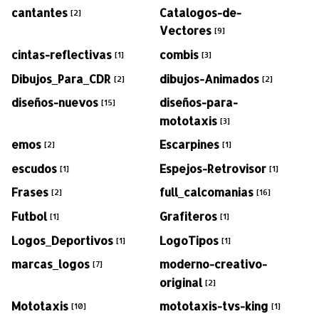
cantantes
Catalogos-de-
[2]
Vectores
[9]
cintas-reflectivas
combis
[1]
[3]
Dibujos_Para_CDR
dibujos-Animados
[2]
[2]
diseños-nuevos
diseños-para-
[15]
mototaxis
[3]
emos
Escarpines
[2]
[1]
escudos
Espejos-Retrovisor
[1]
[1]
Frases
full_calcomanias
[2]
[16]
Futbol
Grafiteros
[1]
[1]
Logos_Deportivos
LogoTipos
[1]
[1]
marcas_logos
moderno-creativo-
[7]
original
[2]
Mototaxis
mototaxis-tvs-king
[10]
[1]