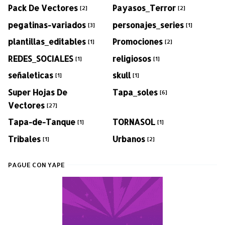
Pack De Vectores
Payasos_Terror
[2]
[2]
pegatinas-variados
personajes_series
[3]
[1]
plantillas_editables
Promociones
[1]
[2]
REDES_SOCIALES
religiosos
[1]
[1]
señaleticas
skull
[1]
[1]
Super Hojas De
Tapa_soles
[6]
Vectores
[27]
Tapa-de-Tanque
TORNASOL
[1]
[1]
Tribales
Urbanos
[1]
[2]
PAGUE CON YAPE