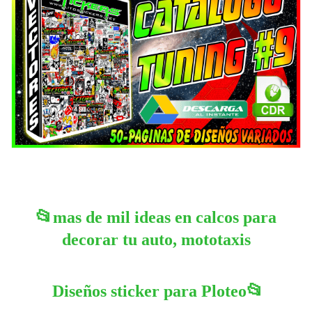
📂
mas de mil ideas en calcos para
decorar tu auto, mototaxis
📂
Diseños sticker para Ploteo