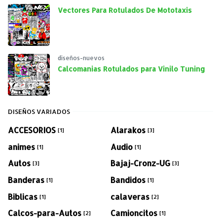
Vectores Para Rotulados De Mototaxis
diseños-nuevos
Calcomanias Rotulados para Vinilo Tuning
DISEÑOS VARIADOS
ACCESORIOS
Alarakos
[1]
[3]
animes
Audio
[1]
[1]
Autos
Bajaj-Cronz-UG
[3]
[3]
Banderas
Bandidos
[1]
[1]
Biblicas
calaveras
[1]
[2]
Calcos-para-Autos
Camioncitos
[2]
[1]