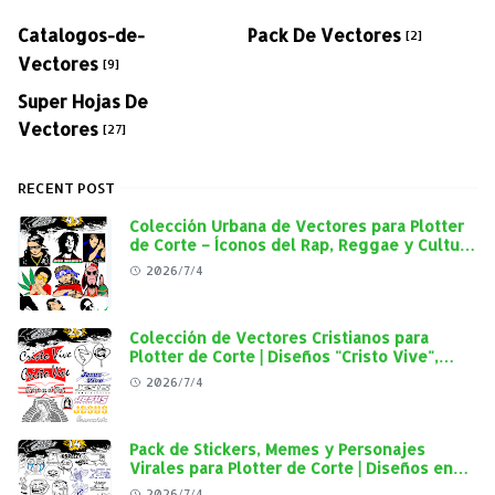
Catalogos-de-
Pack De Vectores
[2]
Vectores
[9]
Super Hojas De
Vectores
[27]
RECENT POST
Colección Urbana de Vectores para Plotter
de Corte – Íconos del Rap, Reggae y Cultura
Street en Alta Calidad
2026/7/4
Colección de Vectores Cristianos para
Plotter de Corte | Diseños "Cristo Vive",
"Jesús Vive" y Virgen de Guadalupe en Alta
2026/7/4
Calidad
Pack de Stickers, Memes y Personajes
Virales para Plotter de Corte | Diseños en
Alta Calidad
2026/7/4