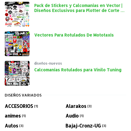
Pack de Stickers y Calcomanías en Vector |
Diseños Exclusivos para Plotter de Corte y
Personalización Automotriz
Vectores Para Rotulados De Mototaxis
diseños-nuevos
Calcomanias Rotulados para Vinilo Tuning
DISEÑOS VARIADOS
ACCESORIOS
Alarakos
[1]
[3]
animes
Audio
[1]
[1]
Autos
Bajaj-Cronz-UG
[3]
[3]