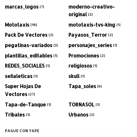
marcas_logos
moderno-creativo-
[7]
original
[2]
Mototaxis
mototaxis-tvs-king
[10]
[1]
Pack De Vectores
Payasos_Terror
[2]
[2]
pegatinas-variados
personajes_series
[3]
[1]
plantillas_editables
Promociones
[1]
[2]
REDES_SOCIALES
religiosos
[1]
[1]
señaleticas
skull
[1]
[1]
Super Hojas De
Tapa_soles
[6]
Vectores
[27]
Tapa-de-Tanque
TORNASOL
[1]
[1]
Tribales
Urbanos
[1]
[2]
PAGUE CON YAPE