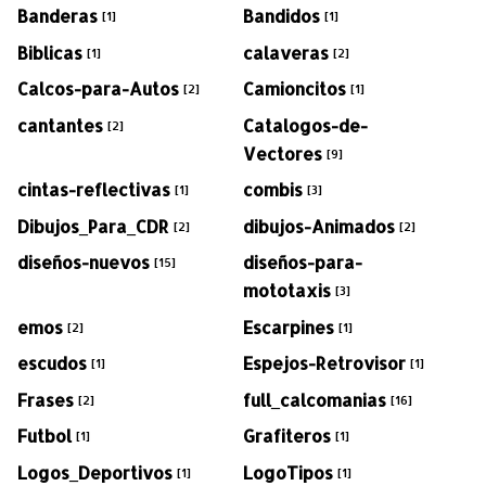
Banderas
Bandidos
[1]
[1]
Biblicas
calaveras
[1]
[2]
Calcos-para-Autos
Camioncitos
[2]
[1]
cantantes
Catalogos-de-
[2]
Vectores
[9]
cintas-reflectivas
combis
[1]
[3]
Dibujos_Para_CDR
dibujos-Animados
[2]
[2]
diseños-nuevos
diseños-para-
[15]
mototaxis
[3]
emos
Escarpines
[2]
[1]
escudos
Espejos-Retrovisor
[1]
[1]
Frases
full_calcomanias
[2]
[16]
Futbol
Grafiteros
[1]
[1]
Logos_Deportivos
LogoTipos
[1]
[1]