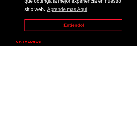
que obtenga la mejor experiencia en nuestro
SÍGUENOS
sitio web.
Aprende mas Aquí
¡Entiendo!
CATALOGOS
Catalogo_Tuning_#14
[20]
Catalogo_Tuning_#5
[16]
Catalogo_Tuning_#4
[12]
Catalogo_Tuning_#1
[9]
Catalogo_Tuning_#9
[6]
Catalogo_Tuning_#7
[5]
Catalogo_Tuning_#8
[5]