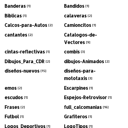
Banderas
Bandidos
[1]
[1]
Biblicas
calaveras
[1]
[2]
Calcos-para-Autos
Camioncitos
[2]
[1]
cantantes
Catalogos-de-
[2]
Vectores
[9]
cintas-reflectivas
combis
[1]
[3]
Dibujos_Para_CDR
dibujos-Animados
[2]
[2]
diseños-nuevos
diseños-para-
[15]
mototaxis
[3]
emos
Escarpines
[2]
[1]
escudos
Espejos-Retrovisor
[1]
[1]
Frases
full_calcomanias
[2]
[16]
Futbol
Grafiteros
[1]
[1]
Logos_Deportivos
LogoTipos
[1]
[1]