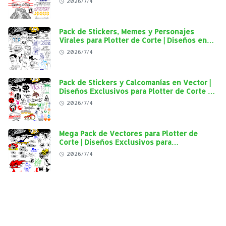
2026/7/4
Calidad
Pack de Stickers, Memes y Personajes
Virales para Plotter de Corte | Diseños en
Alta Calidad
2026/7/4
Pack de Stickers y Calcomanías en Vector |
Diseños Exclusivos para Plotter de Corte y
Personalización Automotriz
2026/7/4
Mega Pack de Vectores para Plotter de
Corte | Diseños Exclusivos para
Personalización Automotriz
2026/7/4