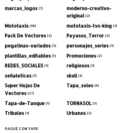
marcas_logos
moderno-creativo-
[7]
original
[2]
Mototaxis
mototaxis-tvs-king
[10]
[1]
Pack De Vectores
Payasos_Terror
[2]
[2]
pegatinas-variados
personajes_series
[3]
[1]
plantillas_editables
Promociones
[1]
[2]
REDES_SOCIALES
religiosos
[1]
[1]
señaleticas
skull
[1]
[1]
Super Hojas De
Tapa_soles
[6]
Vectores
[27]
Tapa-de-Tanque
TORNASOL
[1]
[1]
Tribales
Urbanos
[1]
[2]
PAGUE CON YAPE