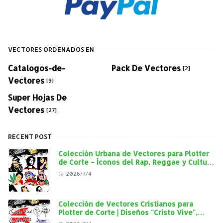
VECTORES ORDENADOS EN
Catalogos-de-
Pack De Vectores
[2]
Vectores
[9]
Super Hojas De
Vectores
[27]
RECENT POST
Colección Urbana de Vectores para Plotter
de Corte – Íconos del Rap, Reggae y Cultura
Street en Alta Calidad
2026/7/4
Colección de Vectores Cristianos para
Plotter de Corte | Diseños "Cristo Vive",
"Jesús Vive" y Virgen de Guadalupe en Alta