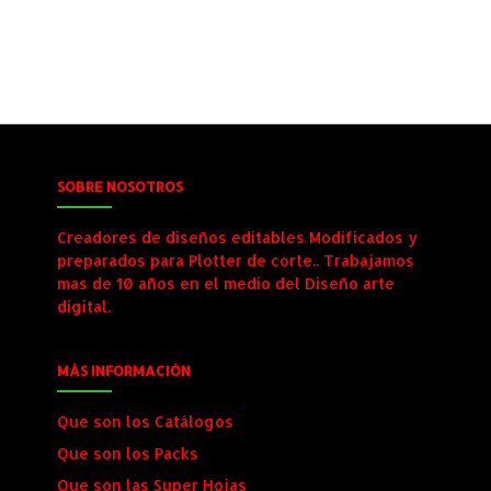
SOBRE NOSOTROS
Creadores de diseños editables Modificados y
preparados para Plotter de corte.. Trabajamos
mas de 10 años en el medio del Diseño arte
digital.
MÁS INFORMACIÓN
Que son los Catálogos
Que son los Packs
Que son las Super Hojas