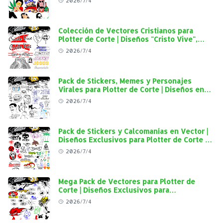
2026/7/4
Colección de Vectores Cristianos para
Plotter de Corte | Diseños "Cristo Vive",
"Jesús Vive" y Virgen de Guadalupe en Alta
2026/7/4
Calidad
Pack de Stickers, Memes y Personajes
Virales para Plotter de Corte | Diseños en
Alta Calidad
2026/7/4
Pack de Stickers y Calcomanías en Vector |
Diseños Exclusivos para Plotter de Corte y
Personalización Automotriz
2026/7/4
Mega Pack de Vectores para Plotter de
Corte | Diseños Exclusivos para
Personalización Automotriz
2026/7/4