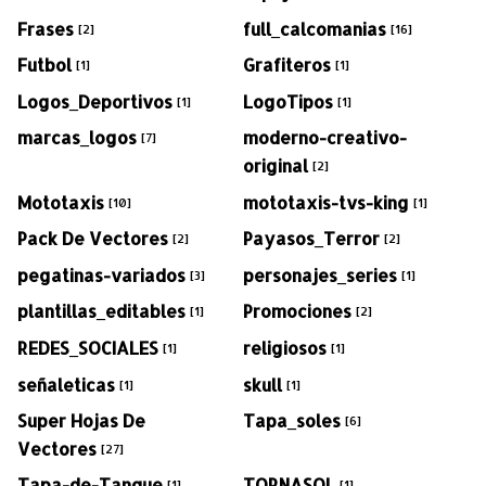
Frases
full_calcomanias
[2]
[16]
Futbol
Grafiteros
[1]
[1]
Logos_Deportivos
LogoTipos
[1]
[1]
marcas_logos
moderno-creativo-
[7]
original
[2]
Mototaxis
mototaxis-tvs-king
[10]
[1]
Pack De Vectores
Payasos_Terror
[2]
[2]
pegatinas-variados
personajes_series
[3]
[1]
plantillas_editables
Promociones
[1]
[2]
REDES_SOCIALES
religiosos
[1]
[1]
señaleticas
skull
[1]
[1]
Super Hojas De
Tapa_soles
[6]
Vectores
[27]
Tapa-de-Tanque
TORNASOL
[1]
[1]