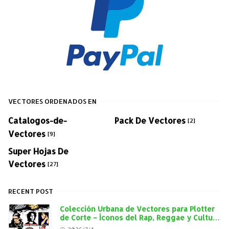
VECTORES ORDENADOS EN
Catalogos-de-
Pack De Vectores
[2]
Vectores
[9]
Super Hojas De
Vectores
[27]
RECENT POST
Colección Urbana de Vectores para Plotter
de Corte – Íconos del Rap, Reggae y Cultura
Street en Alta Calidad