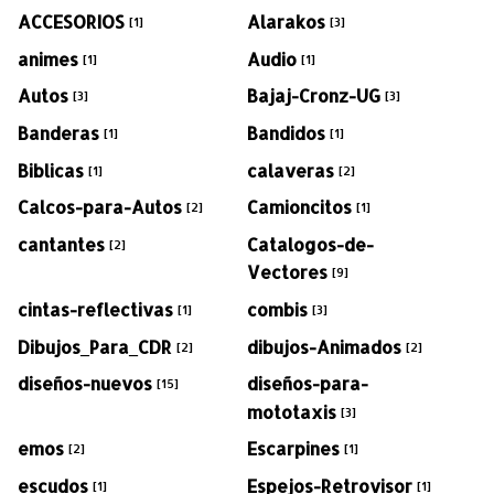
ACCESORIOS
Alarakos
[1]
[3]
animes
Audio
[1]
[1]
Autos
Bajaj-Cronz-UG
[3]
[3]
Banderas
Bandidos
[1]
[1]
Biblicas
calaveras
[1]
[2]
Calcos-para-Autos
Camioncitos
[2]
[1]
cantantes
Catalogos-de-
[2]
Vectores
[9]
cintas-reflectivas
combis
[1]
[3]
Dibujos_Para_CDR
dibujos-Animados
[2]
[2]
diseños-nuevos
diseños-para-
[15]
mototaxis
[3]
emos
Escarpines
[2]
[1]
escudos
Espejos-Retrovisor
[1]
[1]