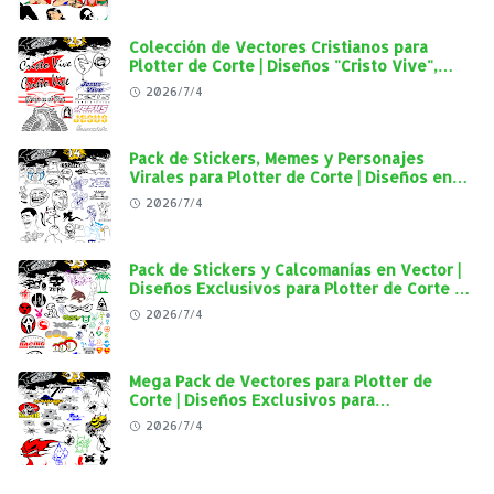
Colección de Vectores Cristianos para
Plotter de Corte | Diseños "Cristo Vive",
"Jesús Vive" y Virgen de Guadalupe en Alta
2026/7/4
Calidad
Pack de Stickers, Memes y Personajes
Virales para Plotter de Corte | Diseños en
Alta Calidad
2026/7/4
Pack de Stickers y Calcomanías en Vector |
Diseños Exclusivos para Plotter de Corte y
Personalización Automotriz
2026/7/4
Mega Pack de Vectores para Plotter de
Corte | Diseños Exclusivos para
Personalización Automotriz
2026/7/4