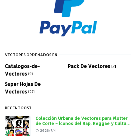
VECTORES ORDENADOS EN
Catalogos-de-
Pack De Vectores
[2]
Vectores
[9]
Super Hojas De
Vectores
[27]
RECENT POST
Colección Urbana de Vectores para Plotter
de Corte – Íconos del Rap, Reggae y Cultura
Street en Alta Calidad
2026/7/4