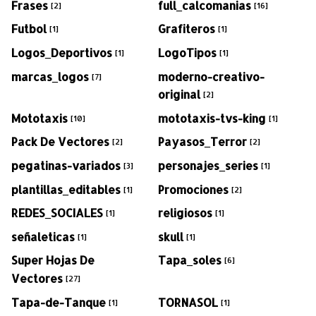
Frases
full_calcomanias
[2]
[16]
Futbol
Grafiteros
[1]
[1]
Logos_Deportivos
LogoTipos
[1]
[1]
marcas_logos
moderno-creativo-
[7]
original
[2]
Mototaxis
mototaxis-tvs-king
[10]
[1]
Pack De Vectores
Payasos_Terror
[2]
[2]
pegatinas-variados
personajes_series
[3]
[1]
plantillas_editables
Promociones
[1]
[2]
REDES_SOCIALES
religiosos
[1]
[1]
señaleticas
skull
[1]
[1]
Super Hojas De
Tapa_soles
[6]
Vectores
[27]
Tapa-de-Tanque
TORNASOL
[1]
[1]