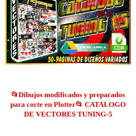
📂Dibujos modificados y preparados
para
corte en Plotter
📂 CATALOGO
DE VECTORES TUNING-5