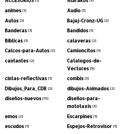
ACCESORIOS
Alarakos
[1]
[3]
animes
Audio
[1]
[1]
Autos
Bajaj-Cronz-UG
[3]
[3]
Banderas
Bandidos
[1]
[1]
Biblicas
calaveras
[1]
[2]
Calcos-para-Autos
Camioncitos
[2]
[1]
cantantes
Catalogos-de-
[2]
Vectores
[9]
cintas-reflectivas
combis
[1]
[3]
Dibujos_Para_CDR
dibujos-Animados
[2]
[2]
diseños-nuevos
diseños-para-
[15]
mototaxis
[3]
emos
Escarpines
[2]
[1]
escudos
Espejos-Retrovisor
[1]
[1]